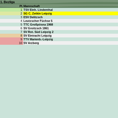
1. Bezliga
Pl.
Mannschaft
1
TSV Einh. Lindenthal
2
SG C. Zetkin Leipzig
3
ESV Delitzsch
4
Leutzscher Füchse 5
5
TTC Großpösna 1968
6
SV Groitzsch 1861
7
SV Rot. Süd Leipzig 2
8
SV Eintracht Leipzig
9
TTV Marienb.-Leipzig
10
SV Arzberg